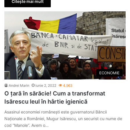
Citește mai mult
ECONOMIE
Andrei Marin
iunie 2, 2022
4.963
O țară în sărăcie! Cum a transformat
Isărescu leul în hârtie igienică
Asasinul economiei românești este guvernatorul Băncii
Naționale a României, Mugur Isărescu, un securist cu nume de
cod ”Manole”. Avem o…