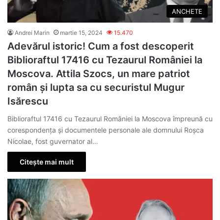
ANCHETE
Andrei Marin
martie 15, 2024
15.470
Adevărul istoric! Cum a fost descoperit
Biblioraftul 17416 cu Tezaurul României la
Moscova. Attila Szocs, un mare patriot
român și lupta sa cu securistul Mugur
Isărescu
Biblioraftul 17416 cu Tezaurul României la Moscova împreună cu
corespondența și documentele personale ale domnului Roșca
Nicolae, fost guvernator al…
Citește mai mult