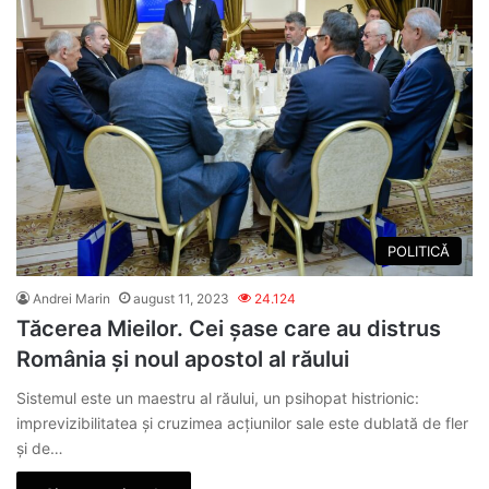
POLITICĂ
Andrei Marin
august 11, 2023
24.124
Tăcerea Mieilor. Cei șase care au distrus
România și noul apostol al răului
Sistemul este un maestru al răului, un psihopat histrionic:
imprevizibilitatea și cruzimea acțiunilor sale este dublată de fler
și de…