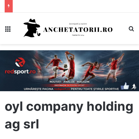
Meniu
C
oyl company holding
ag srl