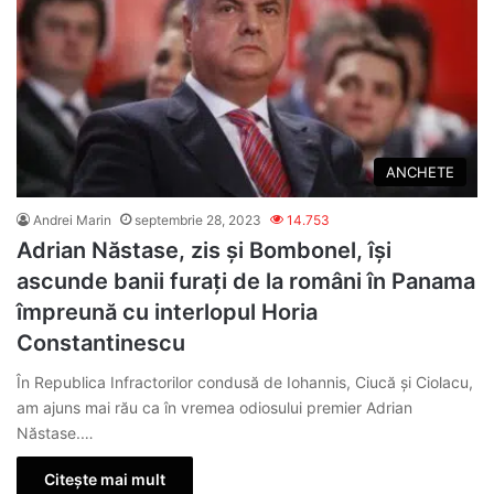
ANCHETE
Andrei Marin
septembrie 28, 2023
14.753
Adrian Năstase, zis și Bombonel, își
ascunde banii furați de la români în Panama
împreună cu interlopul Horia
Constantinescu
În Republica Infractorilor condusă de Iohannis, Ciucă și Ciolacu,
am ajuns mai rău ca în vremea odiosului premier Adrian
Năstase.…
Citește mai mult