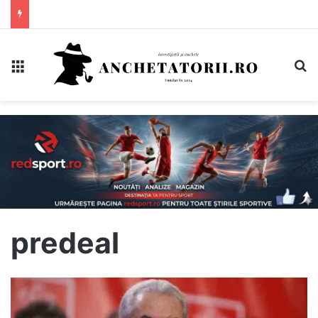
Meniu
C
predeal