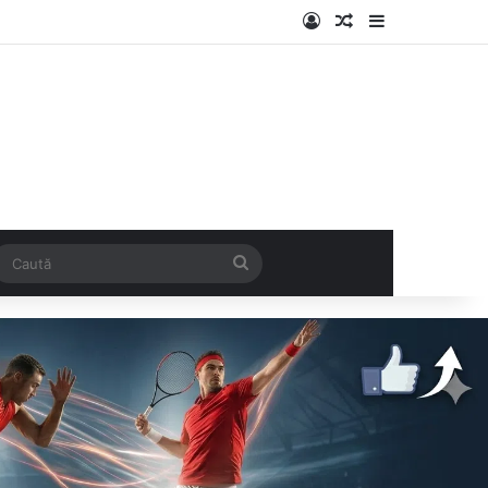
Log In
Articol aleatoriu
Sidebar
k
SS
Caută