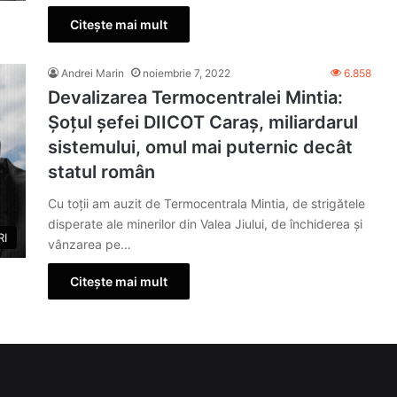
Citește mai mult
Andrei Marin
noiembrie 7, 2022
6.858
Devalizarea Termocentralei Mintia:
Șoțul șefei DIICOT Caraș, miliardarul
sistemului, omul mai puternic decât
statul român
Cu toții am auzit de Termocentrala Mintia, de strigătele
disperate ale minerilor din Valea Jiului, de închiderea și
RI
vânzarea pe…
Citește mai mult