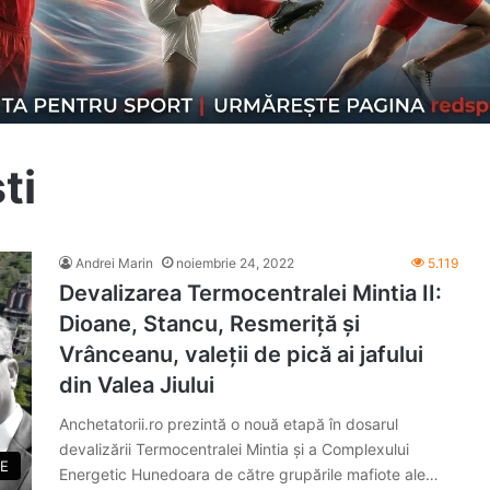
ti
Andrei Marin
noiembrie 24, 2022
5.119
Devalizarea Termocentralei Mintia II:
Dioane, Stancu, Resmeriță și
Vrânceanu, valeții de pică ai jafului
din Valea Jiului
Anchetatorii.ro prezintă o nouă etapă în dosarul
devalizării Termocentralei Mintia și a Complexului
E
Energetic Hunedoara de către grupările mafiote ale…