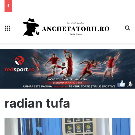
Meniu
C
radian tufa