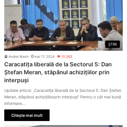
ȘTIRI
Andrei Marin
mai 17, 2024
10.263
Caracatița liberală de la Sectorul 5: Dan
Ștefan Meran, stăpânul achizițiilor prin
interpuși
Update articol: „Caracatița liberală de la Sectorul 5: Dan Ștefan
Meran, stăpânul achizițiilorprin interpuși” Pentru o cât mai bună
informare…
Citește mai mult