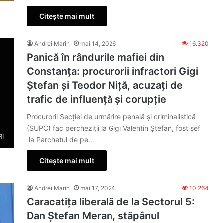
Citește mai mult
Andrei Marin
mai 14, 2026
16.320
Panică în rândurile mafiei din
Constanța: procurorii infractori Gigi
Ștefan și Teodor Niță, acuzați de
trafic de influență și corupție
Procurorii Secției de urmărire penală și criminalistică
(SUPC) fac percheziții la Gigi Valentin Ștefan, fost șef
RI
la Parchetul de pe…
Citește mai mult
Andrei Marin
mai 17, 2024
10.264
Caracatița liberală de la Sectorul 5:
Dan Ștefan Meran, stăpânul