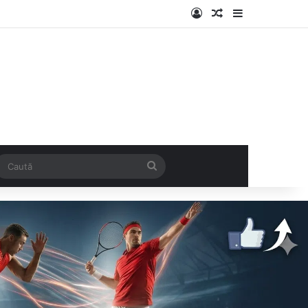
Log In
Articol aleatoriu
Sidebar
k
SS
Caută