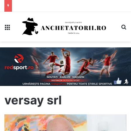
Meniu
C
versay srl