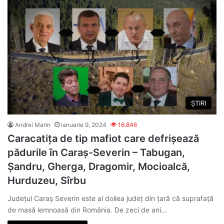
ȘTIRI
Andrei Marin
ianuarie 9, 2024
16.846
Caracatița de tip mafiot care defrișează
pădurile în Caraș-Severin – Tabugan,
Șandru, Gherga, Dragomir, Mocioalcă,
Hurduzeu, Sîrbu
Județul Caraș Severin este al doilea județ din țară că suprafață
de masă lemnoasă din România. De zeci de ani…