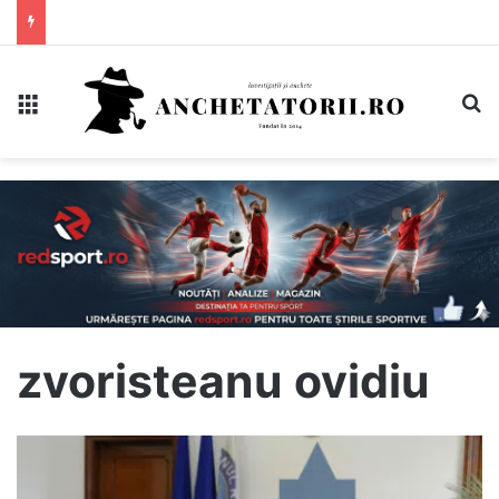
Meniu
C
zvoristeanu ovidiu