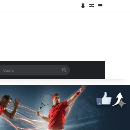
Log In
Articol aleatoriu
Sidebar
k
SS
Caută