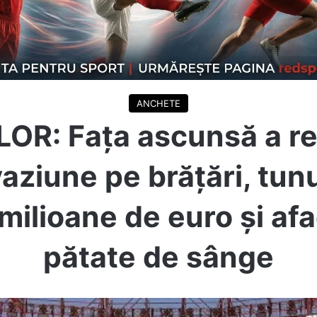
ANCHETE
OR: Fața ascunsă a reț
ziune pe brățări, tunur
 milioane de euro și afa
pătate de sânge