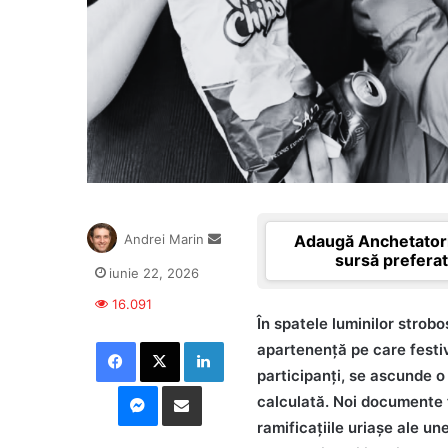
Send
Adaugă Anchetatori
Andrei Marin
an
sursă prefera
iunie 22, 2026
email
16.091
În spatele luminilor strobo
Facebook
X
LinkedIn
apartenență pe care festiv
participanți, se ascunde o
Messenger
Distribuie prin mail
calculată. Noi documente f
ramificațiile uriașe ale u