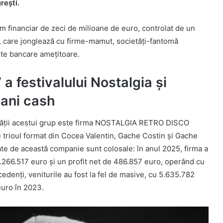
rești.
 financiar de zeci de milioane de euro, controlat de un
 care jonglează cu firme-mamut, societăți-fantomă
dite bancare amețitoare.
a festivalului Nostalgia și
bani cash
ilității acestui grup este firma NOSTALGIA RETRO DISCO
trioul format din Cocea Valentin, Gache Costin și Gache
tate de această companie sunt colosale: în anul 2025, firma a
 6.266.517 euro și un profit net de 486.857 euro, operând cu
ecedenți, veniturile au fost la fel de masive, cu 5.635.782
euro în 2023.