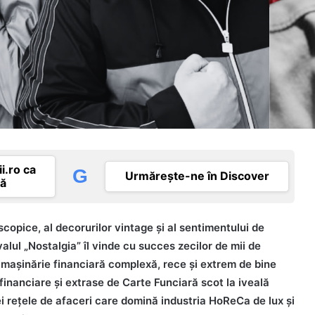
i.ro ca
G
Urmărește-ne în Discover
tă
scopice, al decorurilor vintage și al sentimentului de
alul „Nostalgia” îl vinde cu succes zecilor de mii de
 mașinărie financiară complexă, rece și extrem de bine
inanciare și extrase de Carte Funciară scot la iveală
nei rețele de afaceri care domină industria HoReCa de lux și