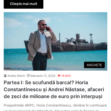
Citește mai mult
ANCHETE
Andrei Marin
februarie 12, 2024
16.643
Partea I: Se scufundă barca!? Horia
Constantinescu și Andrei Năstase, afaceri
de zeci de milioane de euro prin interpuși
Președintele ANPC, Horia Constantinescu, rămâne în continuare
un izvor nesecat de infracțiuni. Am putea scrie în fiecare zi