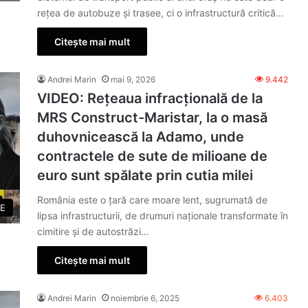
rețea de autobuze și trasee, ci o infrastructură critică…
Citește mai mult
Andrei Marin
mai 9, 2026
9.442
VIDEO: Rețeaua infracțională de la
MRS Construct-Maristar, la o masă
duhovnicească la Adamo, unde
contractele de sute de milioane de
euro sunt spălate prin cutia milei
România este o țară care moare lent, sugrumată de
E
lipsa infrastructurii, de drumuri naționale transformate în
cimitire și de autostrăzi…
Citește mai mult
Andrei Marin
noiembrie 6, 2025
6.403