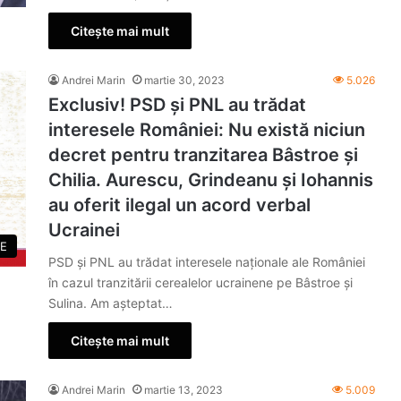
Citește mai mult
Andrei Marin
martie 30, 2023
5.026
Exclusiv! PSD și PNL au trădat
interesele României: Nu există niciun
decret pentru tranzitarea Bâstroe și
Chilia. Aurescu, Grindeanu și Iohannis
au oferit ilegal un acord verbal
Ucrainei
E
PSD și PNL au trădat interesele naționale ale României
în cazul tranzitării cerealelor ucrainene pe Bâstroe și
Sulina. Am așteptat…
Citește mai mult
Andrei Marin
martie 13, 2023
5.009