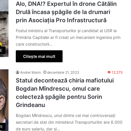
Alo, DNA!? Expertul în drone Cătălin
Drulă încasa șpăgile de la drumari
prin Asociația Pro Infrastructură
Fostul ministru al Transporturilor și candidat al USR la
Primăria Capitalei ar fi creat un mecanism ingenios prin
care constructorii…
E
Citește mai mult
Andrei Marin
decembrie 21, 2023
12.275
Statul decontează chiria mafiotului
Bogdan Mîndrescu, omul care
colecteză șpăgile pentru Sorin
Grindeanu
Bogdan Mîndrescu, unul dintre cei mai controversați
secretari de stat din ministerul Transporturilor are 6.000
RI
de euro salariu, dar și…