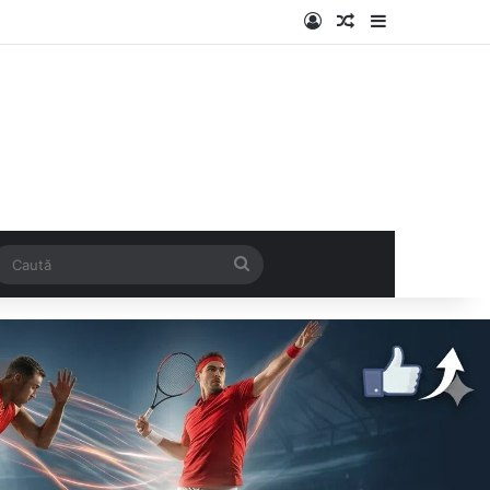
Log In
Articol aleatoriu
Sidebar
k
SS
Caută