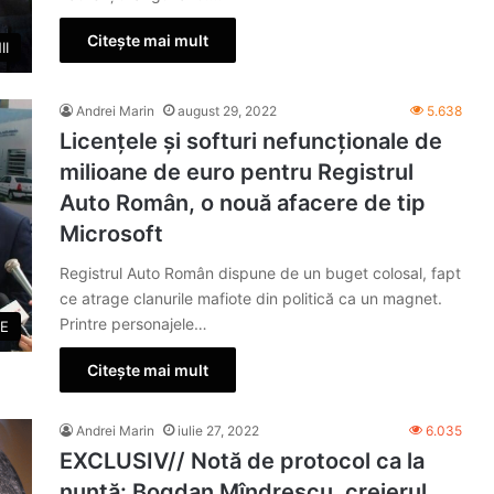
Citește mai mult
II
Andrei Marin
august 29, 2022
5.638
Licențele și softuri nefuncționale de
milioane de euro pentru Registrul
Auto Român, o nouă afacere de tip
Microsoft
Registrul Auto Român dispune de un buget colosal, fapt
ce atrage clanurile mafiote din politică ca un magnet.
Printre personajele…
E
Citește mai mult
Andrei Marin
iulie 27, 2022
6.035
EXCLUSIV// Notă de protocol ca la
nuntă: Bogdan Mîndrescu, creierul