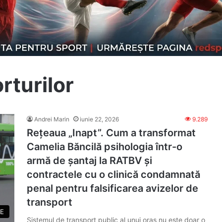
rturilor
Andrei Marin
iunie 22, 2026
9.289
Rețeaua „Inapt”. Cum a transformat
Camelia Băncilă psihologia într-o
armă de șantaj la RATBV și
contractele cu o clinică condamnată
penal pentru falsificarea avizelor de
transport
E
Sistemul de transport public al unui oraș nu este doar o