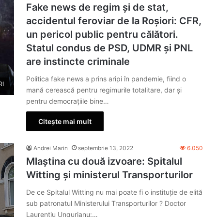
Fake news de regim și de stat,
accidentul feroviar de la Roșiori: CFR,
un pericol public pentru călători.
Statul condus de PSD, UDMR și PNL
are instincte criminale
Politica fake news a prins aripi în pandemie, fiind o
RI
mană cerească pentru regimurile totalitare, dar și
pentru democrațiile bine…
Citește mai mult
Andrei Marin
septembrie 13, 2022
6.050
Mlaștina cu două izvoare: Spitalul
Witting și ministerul Transporturilor
De ce Spitalul Witting nu mai poate fi o instituție de elită
sub patronatul Ministerului Transporturilor ? Doctor
Laurențiu Ungurianu:…