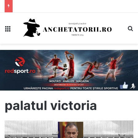
Meniu
C
palatul victoria