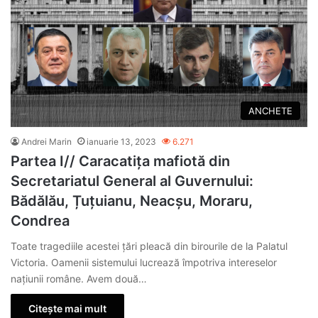
ANCHETE
Andrei Marin
ianuarie 13, 2023
6.271
Partea I// Caracatița mafiotă din
Secretariatul General al Guvernului:
Bădălău, Țuțuianu, Neacșu, Moraru,
Condrea
Toate tragediile acestei țări pleacă din birourile de la Palatul
Victoria. Oamenii sistemului lucrează împotriva intereselor
națiunii române. Avem două…
Citește mai mult